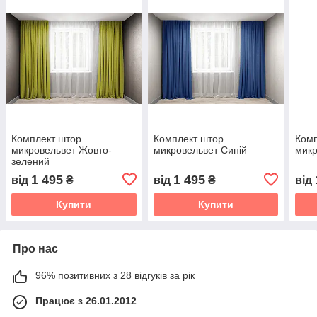
Комплект штор
Комплект штор
Комп
микровельвет Жовто-
микровельвет Синій
микр
зелений
1 495
1 495
від
₴
від
₴
від
Купити
Купити
Про нас
96% позитивних з 28 відгуків за рік
Працює з 26.01.2012