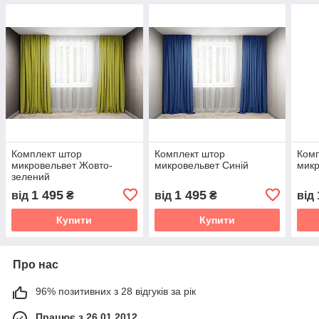
Комплект штор
Комплект штор
Комп
микровельвет Жовто-
микровельвет Синій
микр
зелений
1 495
1 495
від
₴
від
₴
від
Купити
Купити
Про нас
96% позитивних з 28 відгуків за рік
Працює з 26.01.2012